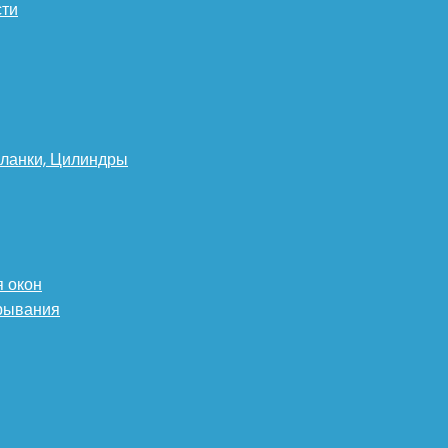
сти
планки, Цилиндры
 окон
крывания