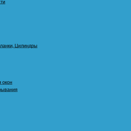
сти
планки, Цилиндры
 окон
крывания