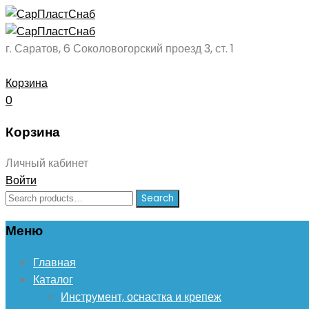
г. Саратов, 6 Соколовогорский проезд 3, ст. 1
Корзина
0
Корзина
Личный кабинет
Войти
Search
Search
for:
Меню
Skip
Главная
to
Каталог
content
Инструмент, оснастка и крепеж