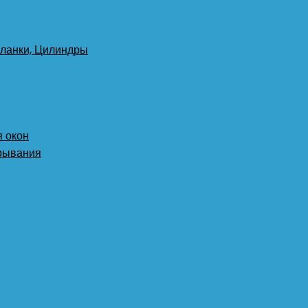
планки, Цилиндры
 окон
крывания