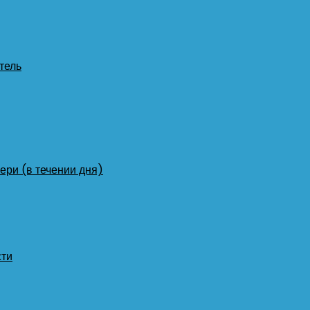
тель
ери (в течении дня)
сти