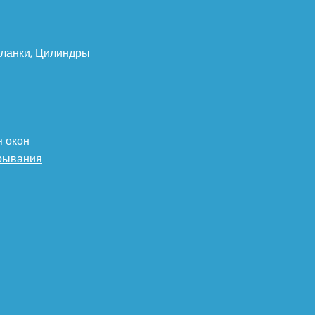
планки, Цилиндры
 окон
крывания