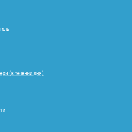
тель
ери (в течении дня)
сти