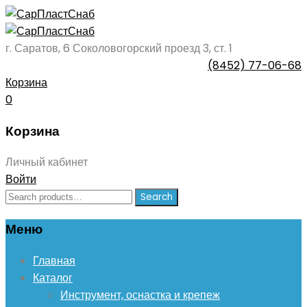
г. Саратов, 6 Соколовогорский проезд 3, ст. 1
(8452) 77-06-68
Корзина
0
Корзина
Личный кабинет
Войти
Search
Search
for:
Меню
Skip
Главная
to
Каталог
content
Инструмент, оснастка и крепеж