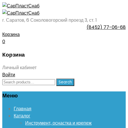
г. Саратов, 6 Соколовогорский проезд 3, ст. 1
(8452) 77-06-68
Корзина
0
Корзина
Личный кабинет
Войти
Search
Search
for:
Меню
Skip
Главная
to
Каталог
content
Инструмент, оснастка и крепеж