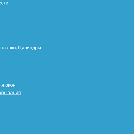
ести
 планки, Цилиндры
ля окон
ткрывания