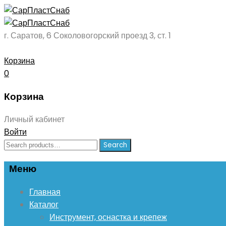
г. Саратов, 6 Соколовогорский проезд 3, ст. 1
Корзина
0
Корзина
Личный кабинет
Войти
Search
Search
for:
Меню
Skip
Главная
to
Каталог
content
Инструмент, оснастка и крепеж