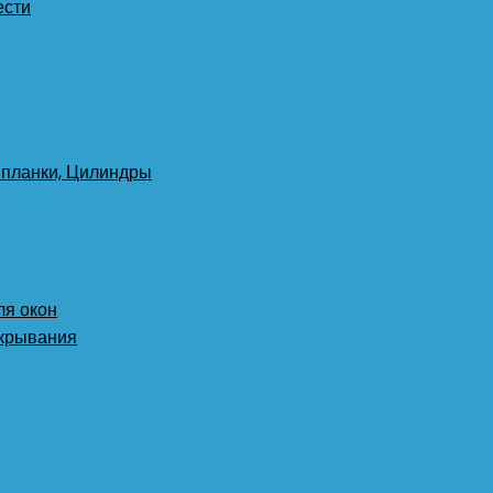
ести
 планки, Цилиндры
ля окон
ткрывания