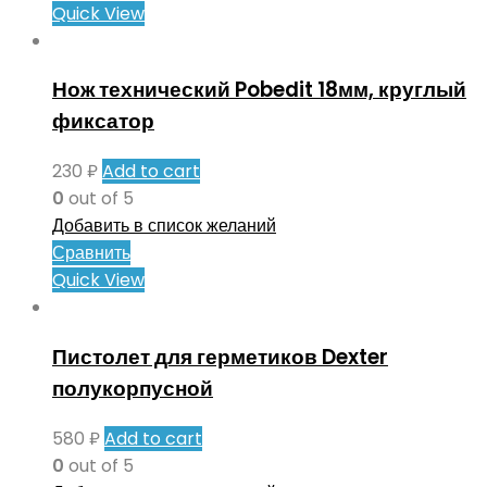
Quick View
Нож технический Pobedit 18мм, круглый
фиксатор
230
₽
Add to cart
0
out of 5
Добавить в список желаний
Сравнить
Quick View
Пистолет для герметиков Dexter
полукорпусной
580
₽
Add to cart
0
out of 5