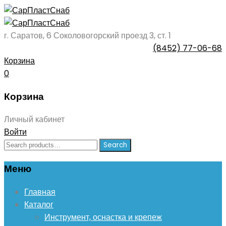
г. Саратов, 6 Соколовогорский проезд 3, ст. 1
(8452) 77-06-68
Корзина
0
Корзина
Личный кабинет
Войти
Search
Search
for:
Меню
Skip
Главная
to
Каталог
content
Инструмент, оснастка и крепеж