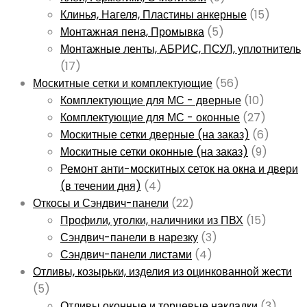
Клинья, Нагеля, Пластины анкерные
(15)
Монтажная пена, Промывка
(5)
Монтажные ленты, АБРИС, ПСУЛ, уплотнитель
(17)
Москитные сетки и комплектующие
(56)
Комплектующие для МС - дверные
(10)
Комплектующие для МС - оконные
(27)
Москитные сетки дверные (на заказ)
(6)
Москитные сетки оконные (на заказ)
(9)
Ремонт анти-москитных сеток на окна и двери
(в течении дня)
(4)
Откосы и Сэндвич-панели
(22)
Профили, уголки, наличники из ПВХ
(15)
Сэндвич-панели в нарезку
(3)
Сэндвич-панели листами
(4)
Отливы, козырьки, изделия из оцинкованной жести
(5)
Отливы оконные и торцевые накладки
(3)