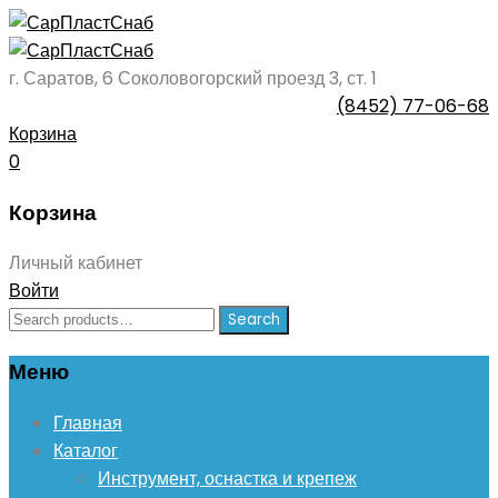
г. Саратов, 6 Соколовогорский проезд 3, ст. 1
(8452) 77-06-68
Корзина
0
Корзина
Личный кабинет
Войти
Search
Search
for:
Меню
Skip
Главная
to
Каталог
content
Инструмент, оснастка и крепеж