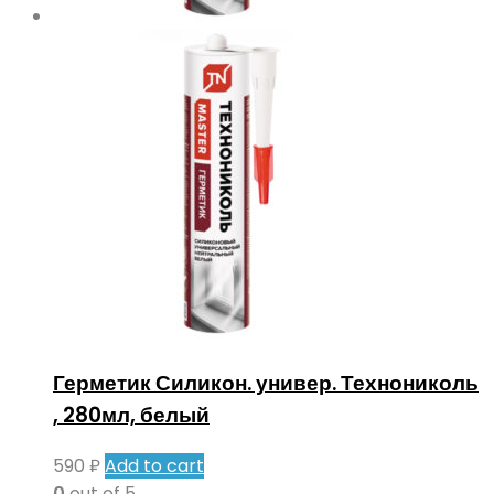
Герметик Силикон. универ. Технониколь
, 280мл, белый
590
₽
Add to cart
0
out of 5