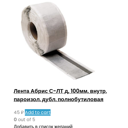
Лента Абрис С-ЛТ д, 100мм, внутр.
пароизол. дубл. полнобутиловая
45
₽
Add to cart
0
out of 5
Добавить в список желаний