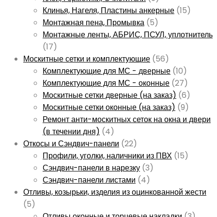
Клинья, Нагеля, Пластины анкерные
(15)
Монтажная пена, Промывка
(5)
Монтажные ленты, АБРИС, ПСУЛ, уплотнитель
(17)
Москитные сетки и комплектующие
(56)
Комплектующие для МС - дверные
(10)
Комплектующие для МС - оконные
(27)
Москитные сетки дверные (на заказ)
(6)
Москитные сетки оконные (на заказ)
(9)
Ремонт анти-москитных сеток на окна и двери
(в течении дня)
(4)
Откосы и Сэндвич-панели
(22)
Профили, уголки, наличники из ПВХ
(15)
Сэндвич-панели в нарезку
(3)
Сэндвич-панели листами
(4)
Отливы, козырьки, изделия из оцинкованной жести
(5)
Отливы оконные и торцевые накладки
(3)