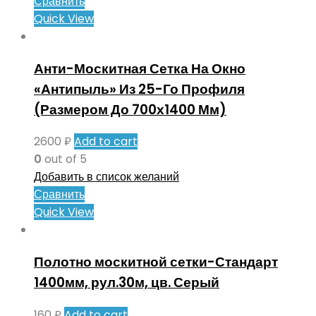
Сравнить
Quick View
Анти-Москитная Сетка На Окно
«Антипыль» Из 25-Го Профиля
(Размером До 700х1400 Мм)
2600
₽
Add to cart
0
out of 5
Добавить в список желаний
Сравнить
Quick View
Полотно москитной сетки-Стандарт
1400мм, рул.30м, цв. Серый
160
₽
Add to cart