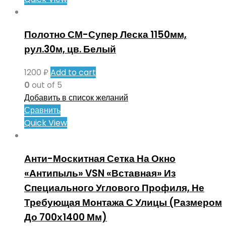
Полотно СМ-Супер Леска 1150мм,
рул.30м, цв. Белый
1200
₽
Add to cart
0
out of 5
Добавить в список желаний
Сравнить
Quick View
Анти-Москитная Сетка На Окно
«Антипыль» VSN «Вставная» Из
Специального Углового Профиля, Не
Требующая Монтажа С Улицы (Размером
До 700х1400 Мм)