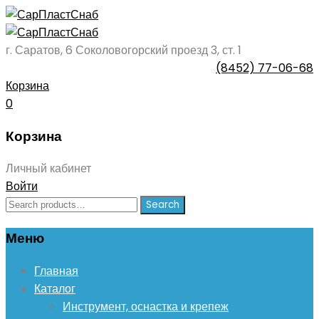
г. Саратов, 6 Соколовогорский проезд 3, ст. 1
(8452) 77-06-68
Корзина
0
Корзина
Личный кабинет
Войти
Search
Search
for:
Меню
Skip
Главная
to
Каталог
content
Инструмент, оснастка и крепеж