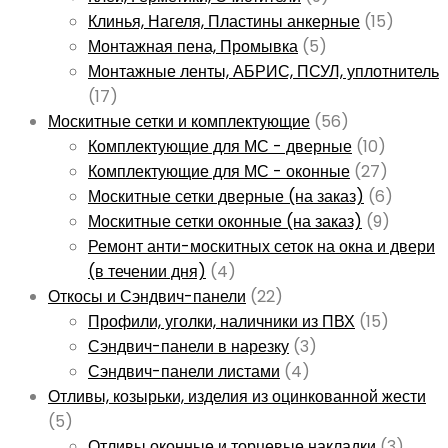
Клинья, Нагеля, Пластины анкерные
(15)
Монтажная пена, Промывка
(5)
Монтажные ленты, АБРИС, ПСУЛ, уплотнитель
(17)
Москитные сетки и комплектующие
(56)
Комплектующие для МС - дверные
(10)
Комплектующие для МС - оконные
(27)
Москитные сетки дверные (на заказ)
(6)
Москитные сетки оконные (на заказ)
(9)
Ремонт анти-москитных сеток на окна и двери
(в течении дня)
(4)
Откосы и Сэндвич-панели
(22)
Профили, уголки, наличники из ПВХ
(15)
Сэндвич-панели в нарезку
(3)
Сэндвич-панели листами
(4)
Отливы, козырьки, изделия из оцинкованной жести
(5)
Отливы оконные и торцевые накладки
(3)