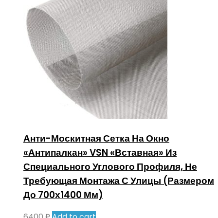
Анти-Москитная Сетка На Окно
«Антипалкан» VSN «Вставная» Из
Специального Углового Профиля, Не
Требующая Монтажа С Улицы (Размером
До 700х1400 Мм)
6400
₽
Add to cart