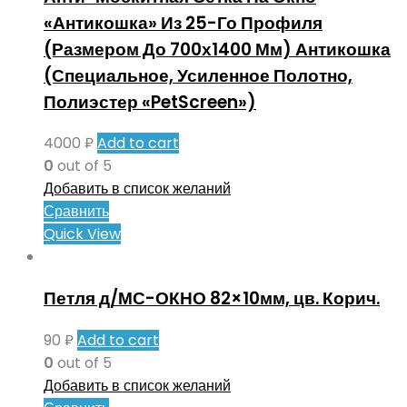
«Антикошка» Из 25-Го Профиля
(Размером До 700х1400 Мм) Антикошка
(Специальное, Усиленное Полотно,
Полиэстер «PetScreen»)
4000
₽
Add to cart
0
out of 5
Добавить в список желаний
Сравнить
Quick View
Петля д/МС-ОКНО 82×10мм, цв. Корич.
90
₽
Add to cart
0
out of 5
Добавить в список желаний