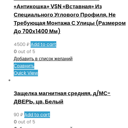
«Антикошка» VSN «Вставная» Из
Специального Углового Профиля, Не
Требующая Монтажа С Улицы (Размером
До 700х1400 Мм)
4500
₽
Add to cart
0
out of 5
Добавить в список желаний
Сравнить
Quick View
Защелка магнитная средняя, д/МС-
ДВЕРЬ, цв. Белый
90
₽
Add to cart
0
out of 5