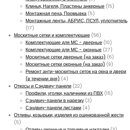
Клинья, Нагеля, Пластины анкерные
(15)
Монтажная пена, Промывка
(5)
Монтажные ленты, АБРИС, ПСУЛ, уплотнитель
(17)
Москитные сетки и комплектующие
(56)
Комплектующие для МС - дверные
(10)
Комплектующие для МС - оконные
(27)
Москитные сетки дверные (на заказ)
(6)
Москитные сетки оконные (на заказ)
(9)
Ремонт анти-москитных сеток на окна и двери
(в течении дня)
(4)
Откосы и Сэндвич-панели
(22)
Профили, уголки, наличники из ПВХ
(15)
Сэндвич-панели в нарезку
(3)
Сэндвич-панели листами
(4)
Отливы, козырьки, изделия из оцинкованной жести
(5)
Отливы оконные и торцевые накладки
(3)