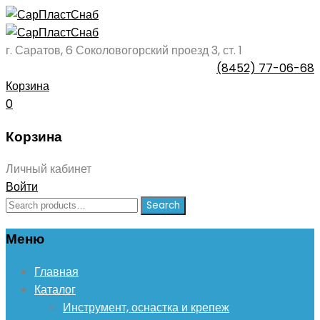
г. Саратов, 6 Соколовогорский проезд 3, ст. 1
(8452) 77-06-68
Корзина
0
Корзина
Личный кабинет
Войти
Search
Search
for:
Меню
Skip
Главная
to
Каталог
content
Инструмент, оснастка и крепеж