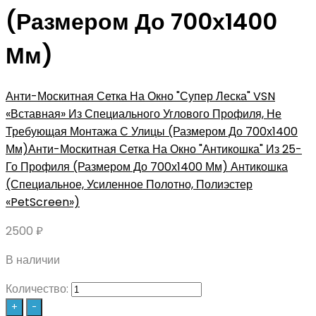
(Размером До 700х1400
Мм)
Анти-Москитная Сетка На Окно "Супер Леска" VSN
«Вставная» Из Специального Углового Профиля, Не
Требующая Монтажа С Улицы (Размером До 700х1400
Мм)
Анти-Москитная Сетка На Окно "Антикошка" Из 25-
Го Профиля (Размером До 700х1400 Мм) Антикошка
(Специальное, Усиленное Полотно, Полиэстер
«PetScreen»)
2500
₽
В наличии
Количество:
+
-