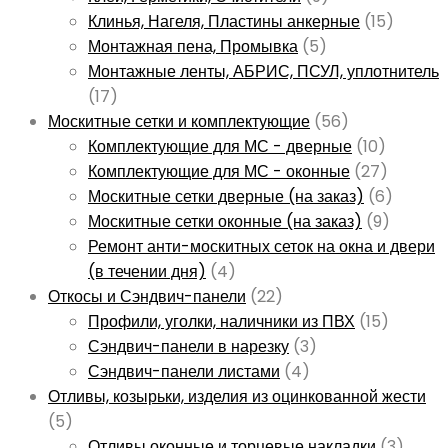
Клинья, Нагеля, Пластины анкерные
(15)
Монтажная пена, Промывка
(5)
Монтажные ленты, АБРИС, ПСУЛ, уплотнитель
(17)
Москитные сетки и комплектующие
(56)
Комплектующие для МС - дверные
(10)
Комплектующие для МС - оконные
(27)
Москитные сетки дверные (на заказ)
(6)
Москитные сетки оконные (на заказ)
(9)
Ремонт анти-москитных сеток на окна и двери
(в течении дня)
(4)
Откосы и Сэндвич-панели
(22)
Профили, уголки, наличники из ПВХ
(15)
Сэндвич-панели в нарезку
(3)
Сэндвич-панели листами
(4)
Отливы, козырьки, изделия из оцинкованной жести
(5)
Отливы оконные и торцевые накладки
(3)