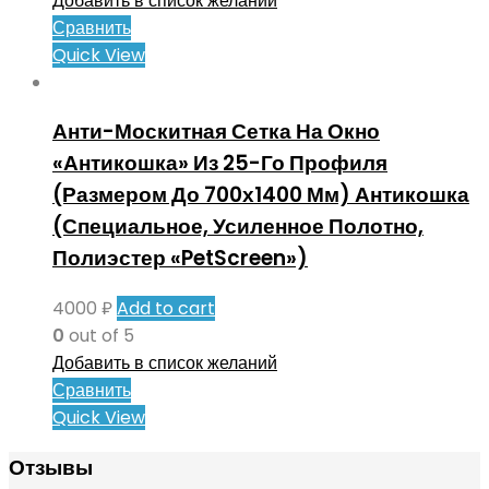
Добавить в список желаний
Сравнить
Quick View
Анти-Москитная Сетка На Окно
«Антикошка» Из 25-Го Профиля
(Размером До 700х1400 Мм) Антикошка
(Специальное, Усиленное Полотно,
Полиэстер «PetScreen»)
4000
₽
Add to cart
0
out of 5
Добавить в список желаний
Сравнить
Quick View
Отзывы