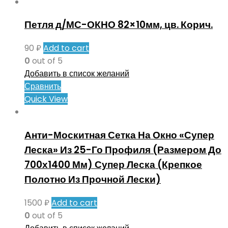
Петля д/МС-ОКНО 82×10мм, цв. Корич.
90
₽
Add to cart
0
out of 5
Добавить в список желаний
Сравнить
Quick View
Анти-Москитная Сетка На Окно «Супер
Леска» Из 25-Го Профиля (Размером До
700х1400 Мм) Супер Леска (Крепкое
Полотно Из Прочной Лески)
1500
₽
Add to cart
0
out of 5