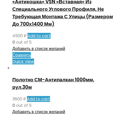
«Антикошка» VSN «Вставная» Из
Специального Углового Профиля, Не
Требующая Монтажа С Улицы (Размером
До 700х1400 Мм)
4500
₽
Add to cart
0
out of 5
Добавить в список желаний
Сравнить
Quick View
Полотно СМ-Антипалкан 1000мм,
рул.30м
3600
₽
Add to cart
0
out of 5
Добавить в список желаний