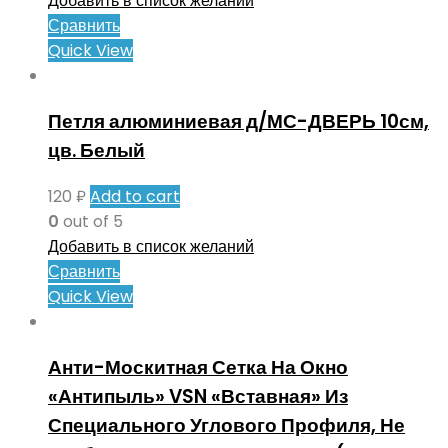
Добавить в список желаний
Сравнить
Quick View
Петля алюминиевая д/МС-ДВЕРЬ 10см,
цв. Белый
120
₽
Add to cart
0
out of 5
Добавить в список желаний
Сравнить
Quick View
Анти-Москитная Сетка На Окно
«Антипыль» VSN «Вставная» Из
Специального Углового Профиля, Не