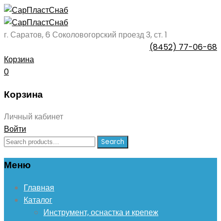
г. Саратов, 6 Соколовогорский проезд 3, ст. 1
(8452) 77-06-68
Корзина
0
Корзина
Личный кабинет
Войти
Search
Search
for:
Меню
Skip
Главная
to
Каталог
content
Инструмент, оснастка и крепеж