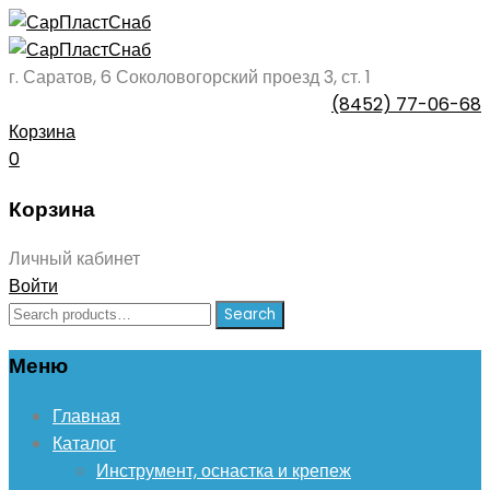
г. Саратов, 6 Соколовогорский проезд 3, ст. 1
(8452) 77-06-68
Корзина
0
Корзина
Личный кабинет
Войти
Search
Search
for:
Меню
Skip
Главная
to
Каталог
content
Инструмент, оснастка и крепеж