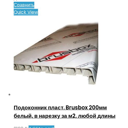
Сравнить
Quick View
Подоконник пласт. Brusbox 200мм
белый, в нарезку за м2, любой длины