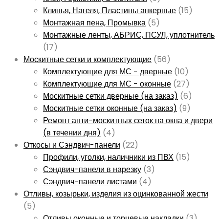
Клинья, Нагеля, Пластины анкерные
(15)
Монтажная пена, Промывка
(5)
Монтажные ленты, АБРИС, ПСУЛ, уплотнитель
(17)
Москитные сетки и комплектующие
(56)
Комплектующие для МС - дверные
(10)
Комплектующие для МС - оконные
(27)
Москитные сетки дверные (на заказ)
(6)
Москитные сетки оконные (на заказ)
(9)
Ремонт анти-москитных сеток на окна и двери
(в течении дня)
(4)
Откосы и Сэндвич-панели
(22)
Профили, уголки, наличники из ПВХ
(15)
Сэндвич-панели в нарезку
(3)
Сэндвич-панели листами
(4)
Отливы, козырьки, изделия из оцинкованной жести
(5)
Отливы оконные и торцевые накладки
(3)