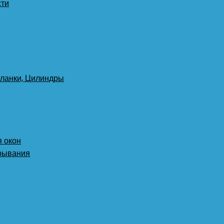
сти
планки, Цилиндры
 окон
крывания