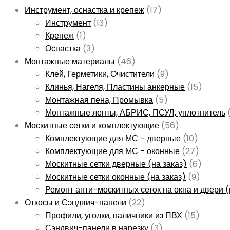
Инструмент, оснастка и крепеж
(17)
Инструмент
(13)
Крепеж
(1)
Оснастка
(3)
Монтажные материалы
(46)
Клей, Герметики, Очистители
(9)
Клинья, Нагеля, Пластины анкерные
(15)
Монтажная пена, Промывка
(5)
Монтажные ленты, АБРИС, ПСУЛ, уплотнитель
Москитные сетки и комплектующие
(56)
Комплектующие для МС - дверные
(10)
Комплектующие для МС - оконные
(27)
Москитные сетки дверные (на заказ)
(6)
Москитные сетки оконные (на заказ)
(9)
Ремонт анти-москитных сеток на окна и двери (
Откосы и Сэндвич-панели
(22)
Профили, уголки, наличники из ПВХ
(15)
Сэндвич-панели в нарезку
(3)