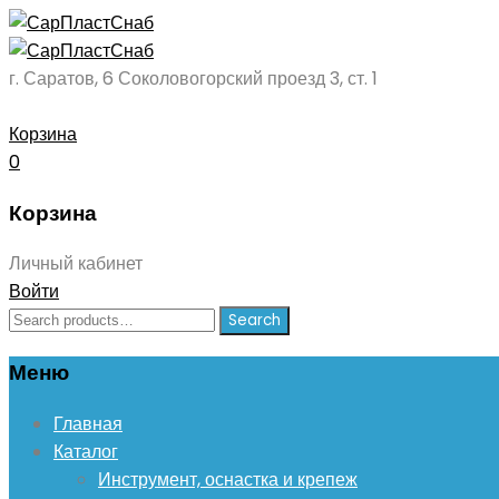
г. Саратов, 6 Соколовогорский проезд 3, ст. 1
Корзина
0
Корзина
Личный кабинет
Войти
Search
Search
for:
Меню
Skip
Главная
to
Каталог
content
Инструмент, оснастка и крепеж