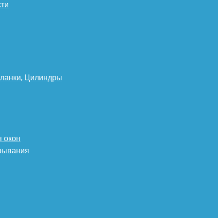
сти
планки, Цилиндры
 окон
крывания