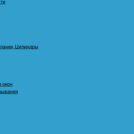
сти
планки, Цилиндры
 окон
крывания