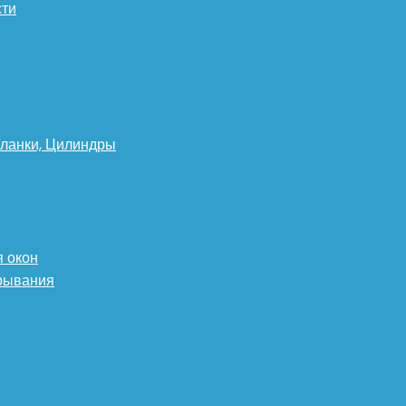
сти
планки, Цилиндры
 окон
крывания