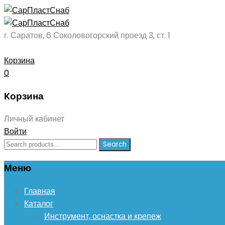
г. Саратов, 6 Соколовогорский проезд 3, ст. 1
Корзина
0
Корзина
Личный кабинет
Войти
Search
Search
for:
Меню
Skip
Главная
to
Каталог
content
Инструмент, оснастка и крепеж