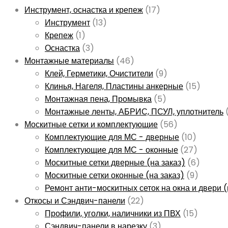
Инструмент, оснастка и крепеж
(17)
Инструмент
(13)
Крепеж
(1)
Оснастка
(3)
Монтажные материалы
(46)
Клей, Герметики, Очистители
(9)
Клинья, Нагеля, Пластины анкерные
(15)
Монтажная пена, Промывка
(5)
Монтажные ленты, АБРИС, ПСУЛ, уплотнитель
Москитные сетки и комплектующие
(56)
Комплектующие для МС - дверные
(10)
Комплектующие для МС - оконные
(27)
Москитные сетки дверные (на заказ)
(6)
Москитные сетки оконные (на заказ)
(9)
Ремонт анти-москитных сеток на окна и двери (
Откосы и Сэндвич-панели
(22)
Профили, уголки, наличники из ПВХ
(15)
Сэндвич-панели в нарезку
(3)